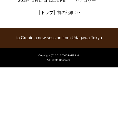
2019年1月17日 12:32 PM カテゴリー：
│
トップ
│
前の記事 >>
to Create a new session from Udagawa Tokyo
Copyright (C) 2019 THCRAFT Ltd.
All Rights Reserved.