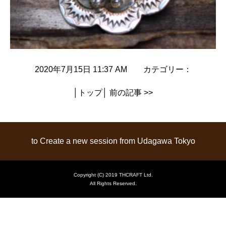
2020年7月15日 11:37 AM カテゴリー：
│
トップ
│
前の記事 >>
to Create a new session from Udagawa Tokyo
Copyright (C) 2019 THCRAFT Ltd.
All Rights Reserved.