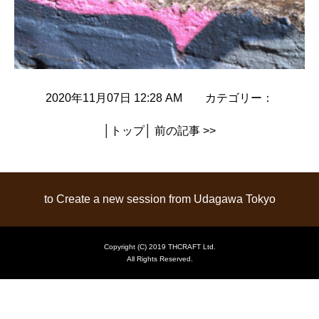
2020年11月07日 12:28 AM カテゴリー：
│
トップ
│
前の記事 >>
to Create a new session from Udagawa Tokyo
Copyright (C) 2019 THCRAFT Ltd.
All Rights Reserved.