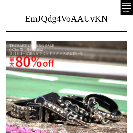
menu
EmJQdg4VoAAUvKN